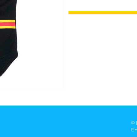
© 
Re