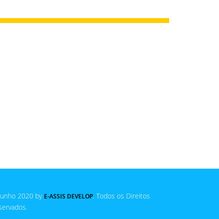
Junho 2020 by
. Todos os Direitos
E-ASSIS DEVELOP
servados.