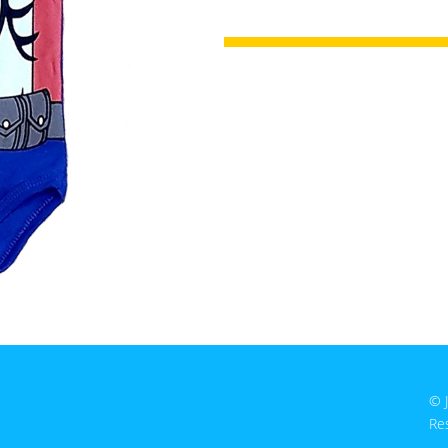
© 
Re