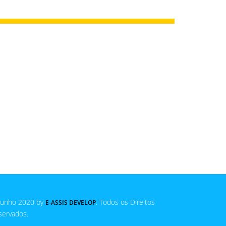
Junho 2020 by
. Todos os Direitos
E-ASSIS DEVELOP
servados.