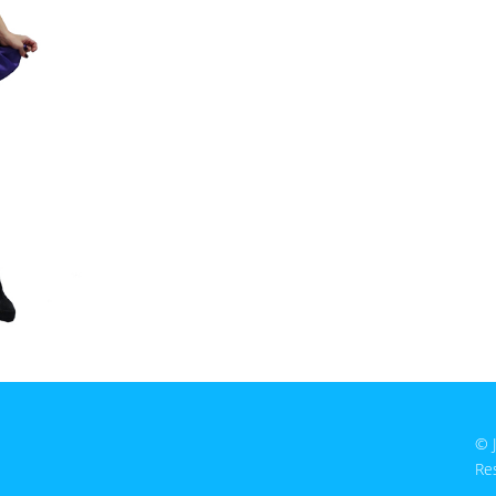
© 
Re