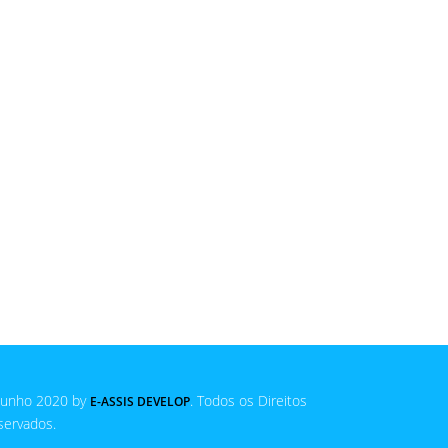
Junho 2020 by
. Todos os Direitos
E-ASSIS DEVELOP
servados.