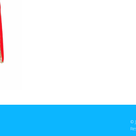
© 
Re