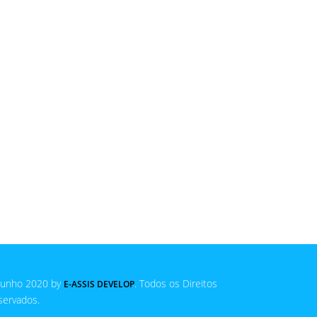
Junho 2020 by
. Todos os Direitos
E-ASSIS DEVELOP
servados.